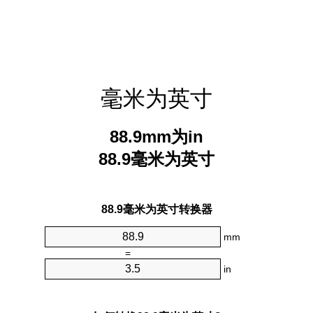
毫米为英寸
88.9mm为in
88.9毫米为英寸
88.9毫米为英寸转换器
mm
=
in