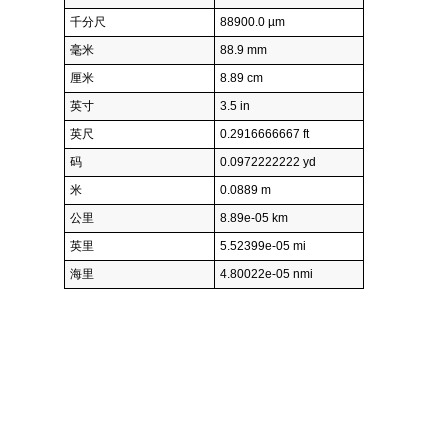
千分尺
88900.0 µm
毫米
88.9 mm
厘米
8.89 cm
英寸
3.5 in
英尺
0.2916666667 ft
码
0.0972222222 yd
米
0.0889 m
公里
8.89e-05 km
英里
5.52399e-05 mi
海里
4.80022e-05 nmi