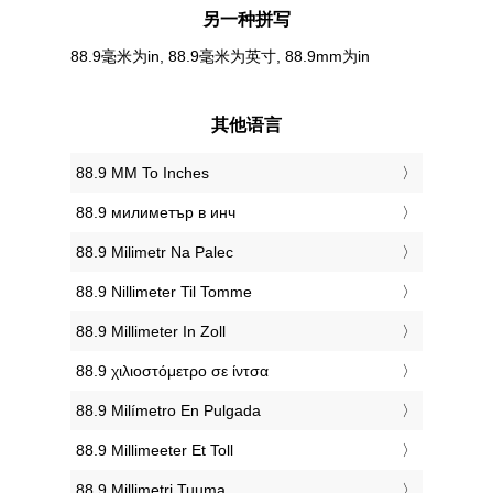
另一种拼写
88.9毫米为in, 88.9毫米为英寸, 88.9mm为in
其他语言
‎88.9 MM To Inches
‎88.9 милиметър в инч
‎88.9 Milimetr Na Palec
‎88.9 Nillimeter Til Tomme
‎88.9 Millimeter In Zoll
‎88.9 χιλιοστόμετρο σε ίντσα
‎88.9 Milímetro En Pulgada
‎88.9 Millimeeter Et Toll
‎88.9 Millimetri Tuuma