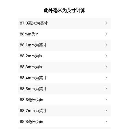
此外毫米为英寸计算
87.9毫米为英寸
88mm为in
88.1mm为英寸
88.2mm为in
88.3mm为in
88.4mm为英寸
88.5mm为英寸
88.6毫米为in
88.7mm为英寸
88.8毫米为in