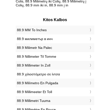
Colis, 88.9 Milimetrų iki Colių, 88.9 Milimetrų į
Colių, 88.9 mm iki in, 88.9 mm į in
Kitos Kalbos
‎88.9 MM To Inches
‎88.9 милиметър в инч
‎88.9 Milimetr Na Palec
‎88.9 Nillimeter Til Tomme
‎88.9 Millimeter In Zoll
‎88.9 χιλιοστόμετρο σε ίντσα
‎88.9 Milímetro En Pulgada
‎88.9 Millimeeter Et Toll
‎88.9 Millimetri Tuuma
‎88.9 Millimètre En Pouce