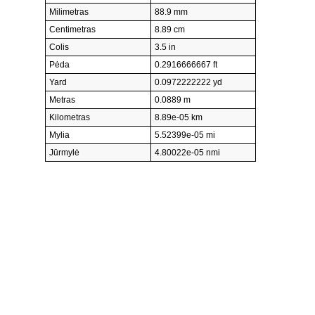
Milimetras
88.9 mm
Centimetras
8.89 cm
Colis
3.5 in
Pėda
0.2916666667 ft
Yard
0.0972222222 yd
Metras
0.0889 m
Kilometras
8.89e-05 km
Mylia
5.52399e-05 mi
Jūrmylė
4.80022e-05 nmi