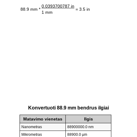
0.0393700787 in
88.9 mm *
= 3.5 in
1 mm
Konvertuoti 88.9 mm bendrus ilgiai
Matavimo vienetas
Ilgis
Nanometras
88900000.0 nm
Mikrometras
88900.0 µm