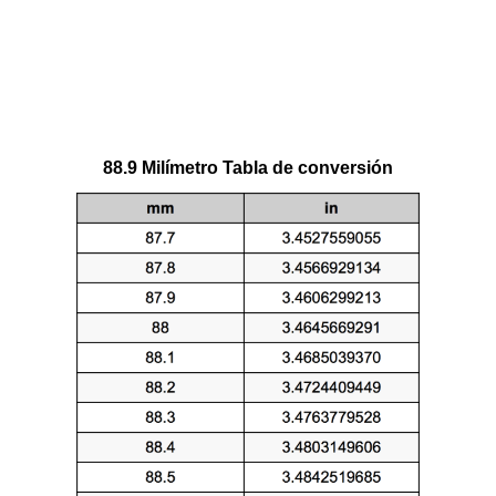
88.9 Milímetro Tabla de conversión