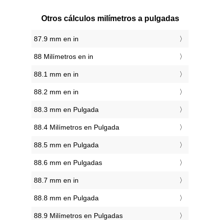
Otros cálculos milímetros a pulgadas
87.9 mm en in
88 Milímetros en in
88.1 mm en in
88.2 mm en in
88.3 mm en Pulgada
88.4 Milímetros en Pulgada
88.5 mm en Pulgada
88.6 mm en Pulgadas
88.7 mm en in
88.8 mm en Pulgada
88.9 Milímetros en Pulgadas