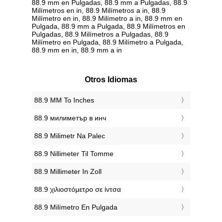
88.9 mm en Pulgadas, 88.9 mm a Pulgadas, 88.9
Milímetros en in, 88.9 Milímetros a in, 88.9
Milímetro en in, 88.9 Milímetro a in, 88.9 mm en
Pulgada, 88.9 mm a Pulgada, 88.9 Milímetros en
Pulgadas, 88.9 Milímetros a Pulgadas, 88.9
Milímetro en Pulgada, 88.9 Milímetro a Pulgada,
88.9 mm en in, 88.9 mm a in
Otros Idiomas
‎88.9 MM To Inches
‎88.9 милиметър в инч
‎88.9 Milimetr Na Palec
‎88.9 Nillimeter Til Tomme
‎88.9 Millimeter In Zoll
‎88.9 χιλιοστόμετρο σε ίντσα
‎88.9 Milímetro En Pulgada