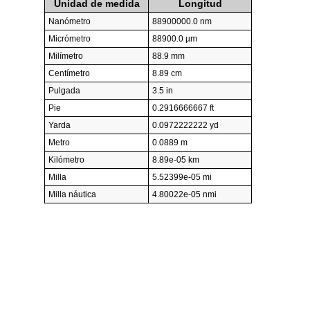
Unidad de medida
Longitud
Nanómetro
88900000.0 nm
Micrómetro
88900.0 µm
Milímetro
88.9 mm
Centímetro
8.89 cm
Pulgada
3.5 in
Pie
0.2916666667 ft
Yarda
0.0972222222 yd
Metro
0.0889 m
Kilómetro
8.89e-05 km
Milla
5.52399e-05 mi
Milla náutica
4.80022e-05 nmi