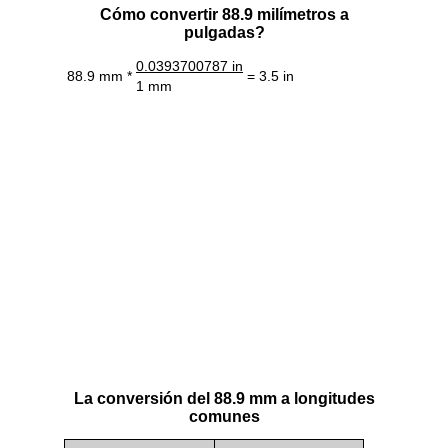
Cómo convertir 88.9 milímetros a
pulgadas?
0.0393700787 in
88.9 mm *
= 3.5 in
1 mm
La conversión del 88.9 mm a longitudes
comunes