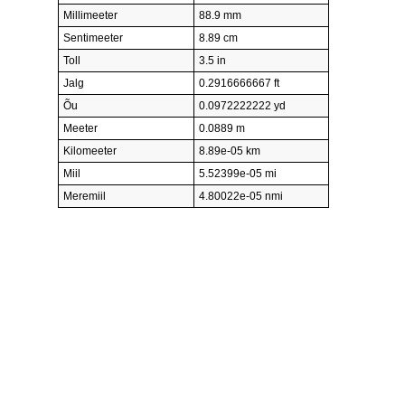
Millimeeter
88.9 mm
Sentimeeter
8.89 cm
Toll
3.5 in
Jalg
0.2916666667 ft
Õu
0.0972222222 yd
Meeter
0.0889 m
Kilomeeter
8.89e-05 km
Miil
5.52399e-05 mi
Meremiil
4.80022e-05 nmi