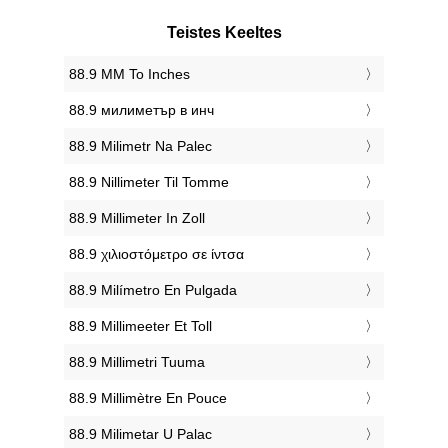
Teistes Keeltes
‎88.9 MM To Inches
‎88.9 милиметър в инч
‎88.9 Milimetr Na Palec
‎88.9 Nillimeter Til Tomme
‎88.9 Millimeter In Zoll
‎88.9 χιλιοστόμετρο σε ίντσα
‎88.9 Milímetro En Pulgada
‎88.9 Millimeeter Et Toll
‎88.9 Millimetri Tuuma
‎88.9 Millimètre En Pouce
‎88.9 Milimetar U Palac