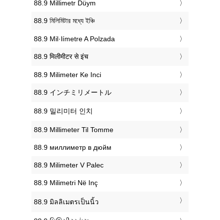
‎88.9 Millimetr Düym
‎88.9 মিলিমিটার মধ্যে ইঞ্চি
‎88.9 Mil·límetre A Polzada
‎88.9 मिलीमीटर से इंच
‎88.9 Milimeter Ke Inci
‎88.9 インチミリメートル
‎88.9 밀리미터 인치
‎88.9 Millimeter Til Tomme
‎88.9 миллиметр в дюйм
‎88.9 Milimeter V Palec
‎88.9 Milimetri Në Inç
‎88.9 มิลลิเมตรเป็นนิ้ว