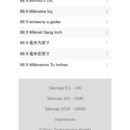
‎88.9 મિલિમીટર ઇંચ
‎88.9 Milimetre İnç
‎88.9 міліметр в дюйм
‎88.9 Milimét Sang Inch
‎88.9 毫米为英寸
‎88.9 毫米至英寸
‎88.9 Millimetres To Inches
Sitemap 0.1 - 100
Sitemap 101 - 1000
Sitemap 1010 - 10000
Impressum
© Meta Technologies GmbH