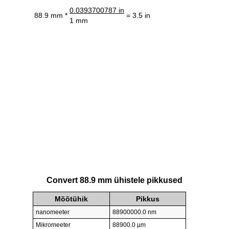
0.0393700787 in
88.9 mm *
= 3.5 in
1 mm
Convert 88.9 mm ühistele pikkused
Mõõtühik
Pikkus
nanomeeter
88900000.0 nm
Mikromeeter
88900.0 µm