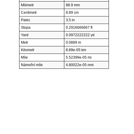
Milimetr
88.9 mm
Centimetr
8.89 cm
Palec
3.5 in
Stopa
0.2916666667 ft
Yard
0.0972222222 yd
Metr
0.0889 m
Kilometr
8.89e-05 km
Míle
5.52399e-05 mi
Námořní míle
4.80022e-05 nmi