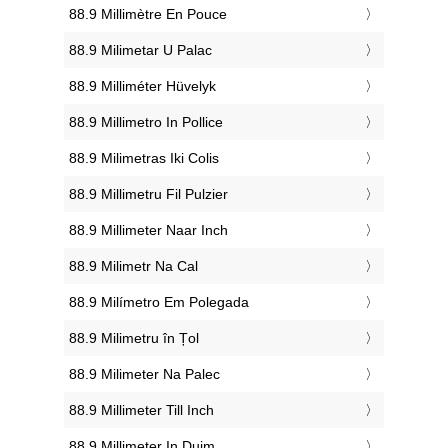
‎88.9 Millimètre En Pouce
‎88.9 Milimetar U Palac
‎88.9 Milliméter Hüvelyk
‎88.9 Millimetro In Pollice
‎88.9 Milimetras Iki Colis
‎88.9 Millimetru Fil Pulzier
‎88.9 Millimeter Naar Inch
‎88.9 Milimetr Na Cal
‎88.9 Milímetro Em Polegada
‎88.9 Milimetru în Țol
‎88.9 Milimeter Na Palec
‎88.9 Millimeter Till Inch
‎88.9 Millimeter In Duim