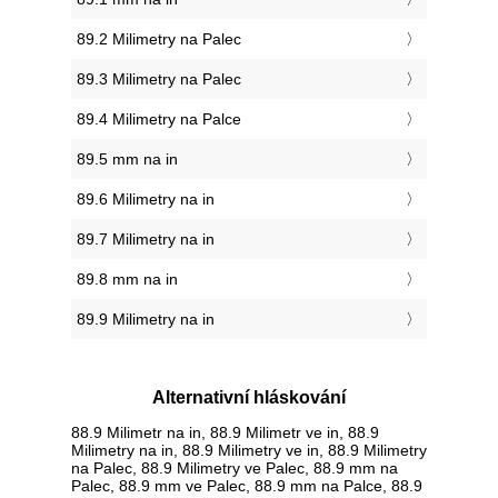
89.2 Milimetry na Palec
89.3 Milimetry na Palec
89.4 Milimetry na Palce
89.5 mm na in
89.6 Milimetry na in
89.7 Milimetry na in
89.8 mm na in
89.9 Milimetry na in
Alternativní hláskování
88.9 Milimetr na in, 88.9 Milimetr ve in, 88.9
Milimetry na in, 88.9 Milimetry ve in, 88.9 Milimetry
na Palec, 88.9 Milimetry ve Palec, 88.9 mm na
Palec, 88.9 mm ve Palec, 88.9 mm na Palce, 88.9