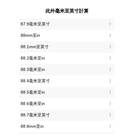
此外毫米至英寸計算
87.9毫米至英寸
88mm至in
88.1mm至英寸
88.2毫米至in
88.3毫米至in
88.4毫米至英寸
88.5毫米至in
88.6毫米至in
88.7毫米至英寸
88.8mm至in