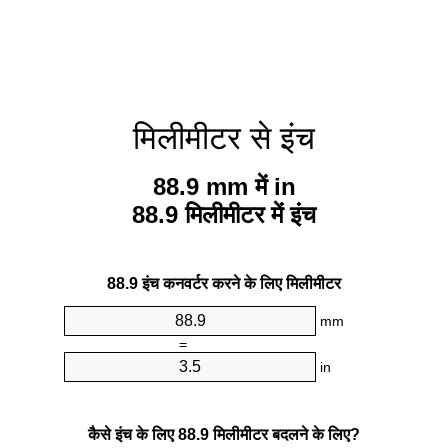
मिलीमीटर से इंच
88.9 mm में in
88.9 मिलीमीटर में इंच
88.9 इंच कनवर्टर करने के लिए मिलीमीटर
mm
=
in
कैसे इंच के लिए 88.9 मिलीमीटर बदलने के लिए?