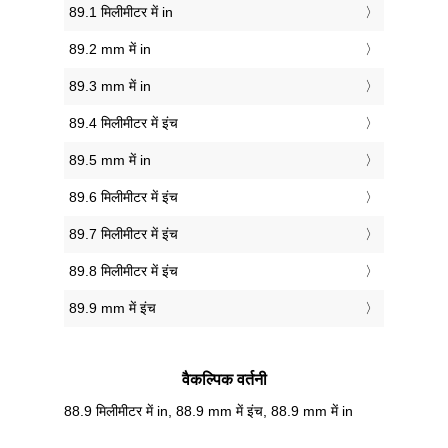
89.1 मिलीमीटर में in
89.2 mm में in
89.3 mm में in
89.4 मिलीमीटर में इंच
89.5 mm में in
89.6 मिलीमीटर में इंच
89.7 मिलीमीटर में इंच
89.8 मिलीमीटर में इंच
89.9 mm में इंच
वैकल्पिक वर्तनी
88.9 मिलीमीटर में in, 88.9 mm में इंच, 88.9 mm में in