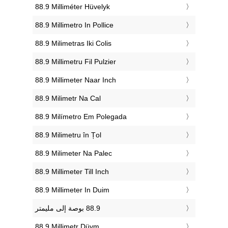
‎88.9 Milliméter Hüvelyk
‎88.9 Millimetro In Pollice
‎88.9 Milimetras Iki Colis
‎88.9 Millimetru Fil Pulzier
‎88.9 Millimeter Naar Inch
‎88.9 Milimetr Na Cal
‎88.9 Milímetro Em Polegada
‎88.9 Milimetru în Țol
‎88.9 Milimeter Na Palec
‎88.9 Millimeter Till Inch
‎88.9 Millimeter In Duim
‎88.9 Millimetr Düym