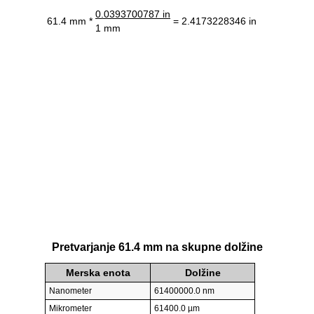
0.0393700787 in
61.4 mm *
= 2.4173228346 in
1 mm
Pretvarjanje 61.4 mm na skupne dolžine
Merska enota
Dolžine
Nanometer
61400000.0 nm
Mikrometer
61400.0 µm