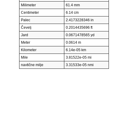
Milimeter
61.4 mm
Centimeter
6.14 cm
Palec
2.4173228346 in
Čevelj
0.2014435696 ft
Jard
0.0671478565 yd
Meter
0.0614 m
Kilometer
6.14e-05 km
Mile
3.81522e-05 mi
navtične milje
3.31533e-05 nmi