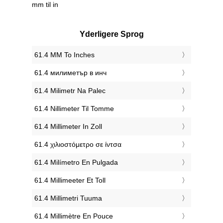
mm til in
Yderligere Sprog
‎61.4 MM To Inches
‎61.4 милиметър в инч
‎61.4 Milimetr Na Palec
‎61.4 Nillimeter Til Tomme
‎61.4 Millimeter In Zoll
‎61.4 χιλιοστόμετρο σε ίντσα
‎61.4 Milímetro En Pulgada
‎61.4 Millimeeter Et Toll
‎61.4 Millimetri Tuuma
‎61.4 Millimètre En Pouce