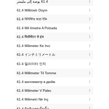
‎61.4 Millimetr Düym
‎61.4 মিলিমিটার মধ্যে ইঞ্চি
‎61.4 Mil·límetre A Polzada
‎61.4 मिलीमीटर से इंच
‎61.4 Milimeter Ke Inci
‎61.4 インチミリメートル
‎61.4 밀리미터 인치
‎61.4 Millimeter Til Tomme
‎61.4 миллиметр в дюйм
‎61.4 Milimeter V Palec
‎61.4 Milimetri Në Inç
‎61.4 มิลลิเมตรเป็นนิ้ว