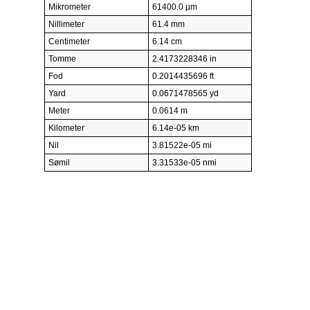
Mikrometer
61400.0 µm
Nillimeter
61.4 mm
Centimeter
6.14 cm
Tomme
2.4173228346 in
Fod
0.2014435696 ft
Yard
0.0671478565 yd
Meter
0.0614 m
Kilometer
6.14e-05 km
Nil
3.81522e-05 mi
Sømil
3.31533e-05 nmi