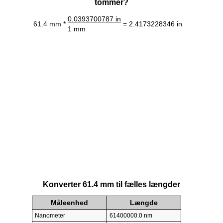
tommer?
0.0393700787 in
61.4 mm *
= 2.4173228346 in
1 mm
Konverter 61.4 mm til fælles længder
Måleenhed
Længde
Nanometer
61400000.0 nm