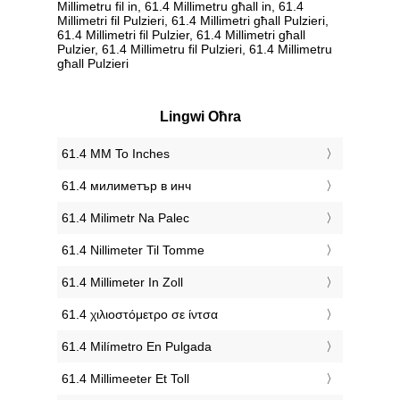
Millimetru fil in, 61.4 Millimetru għall in, 61.4
Millimetri fil Pulzieri, 61.4 Millimetri għall Pulzieri,
61.4 Millimetri fil Pulzier, 61.4 Millimetri għall
Pulzier, 61.4 Millimetru fil Pulzieri, 61.4 Millimetru
għall Pulzieri
Lingwi Oħra
‎61.4 MM To Inches
‎61.4 милиметър в инч
‎61.4 Milimetr Na Palec
‎61.4 Nillimeter Til Tomme
‎61.4 Millimeter In Zoll
‎61.4 χιλιοστόμετρο σε ίντσα
‎61.4 Milímetro En Pulgada
‎61.4 Millimeeter Et Toll