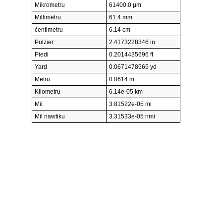
Mikrometru
61400.0 µm
Millimetru
61.4 mm
ċentimetru
6.14 cm
Pulzier
2.4173228346 in
Piedi
0.2014435696 ft
Yard
0.0671478565 yd
Metru
0.0614 m
Kilometru
6.14e-05 km
Mil
3.81522e-05 mi
Mil nawtiku
3.31533e-05 nmi