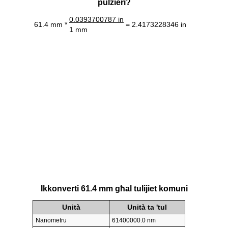
pulzieri?
0.0393700787 in
61.4 mm *
= 2.4173228346 in
1 mm
Ikkonverti 61.4 mm għal tulijiet komuni
Unità
Unità ta 'tul
Nanometru
61400000.0 nm