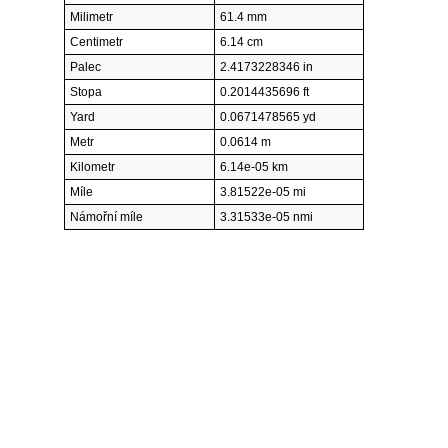
Milimetr
61.4 mm
Centimetr
6.14 cm
Palec
2.4173228346 in
Stopa
0.2014435696 ft
Yard
0.0671478565 yd
Metr
0.0614 m
Kilometr
6.14e-05 km
Míle
3.81522e-05 mi
Námořní míle
3.31533e-05 nmi