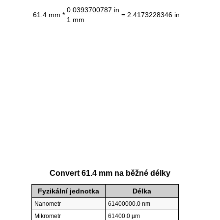
0.0393700787 in
61.4 mm *
= 2.4173228346 in
1 mm
Convert 61.4 mm na běžné délky
Fyzikální jednotka
Délka
Nanometr
61400000.0 nm
Mikrometr
61400.0 µm