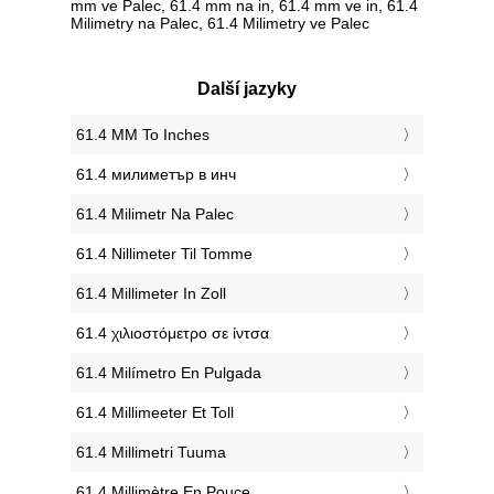
mm ve Palec, 61.4 mm na in, 61.4 mm ve in, 61.4
Milimetry na Palec, 61.4 Milimetry ve Palec
Další jazyky
‎61.4 MM To Inches
‎61.4 милиметър в инч
‎61.4 Milimetr Na Palec
‎61.4 Nillimeter Til Tomme
‎61.4 Millimeter In Zoll
‎61.4 χιλιοστόμετρο σε ίντσα
‎61.4 Milímetro En Pulgada
‎61.4 Millimeeter Et Toll
‎61.4 Millimetri Tuuma
‎61.4 Millimètre En Pouce