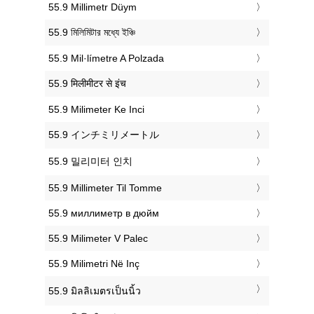
‎55.9 Millimetr Düym
‎55.9 মিলিমিটার মধ্যে ইঞ্চি
‎55.9 Mil·límetre A Polzada
‎55.9 मिलीमीटर से इंच
‎55.9 Milimeter Ke Inci
‎55.9 インチミリメートル
‎55.9 밀리미터 인치
‎55.9 Millimeter Til Tomme
‎55.9 миллиметр в дюйм
‎55.9 Milimeter V Palec
‎55.9 Milimetri Në Inç
‎55.9 มิลลิเมตรเป็นนิ้ว