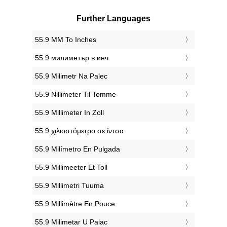
Further Languages
‎55.9 MM To Inches
‎55.9 милиметър в инч
‎55.9 Milimetr Na Palec
‎55.9 Nillimeter Til Tomme
‎55.9 Millimeter In Zoll
‎55.9 χιλιοστόμετρο σε ίντσα
‎55.9 Milímetro En Pulgada
‎55.9 Millimeeter Et Toll
‎55.9 Millimetri Tuuma
‎55.9 Millimètre En Pouce
‎55.9 Milimetar U Palac