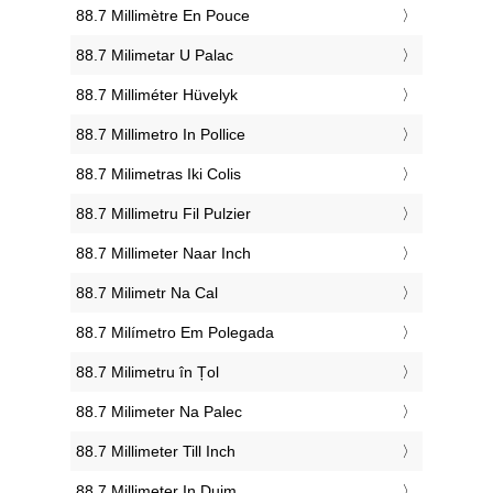
‎88.7 Millimètre En Pouce
‎88.7 Milimetar U Palac
‎88.7 Milliméter Hüvelyk
‎88.7 Millimetro In Pollice
‎88.7 Milimetras Iki Colis
‎88.7 Millimetru Fil Pulzier
‎88.7 Millimeter Naar Inch
‎88.7 Milimetr Na Cal
‎88.7 Milímetro Em Polegada
‎88.7 Milimetru în Țol
‎88.7 Milimeter Na Palec
‎88.7 Millimeter Till Inch
‎88.7 Millimeter In Duim