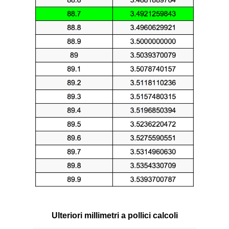
Ulteriori millimetri a pollici calcoli