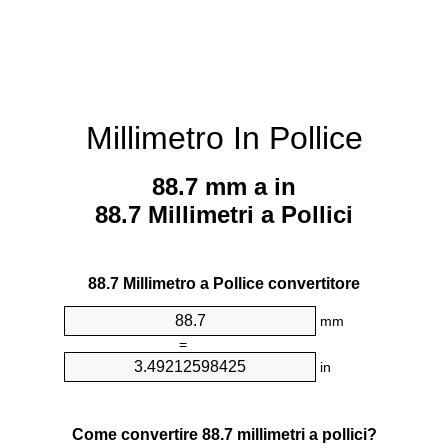
Millimetro In Pollice
88.7 mm a in
88.7 Millimetri a Pollici
88.7 Millimetro a Pollice convertitore
mm
=
in
Come convertire 88.7 millimetri a pollici?