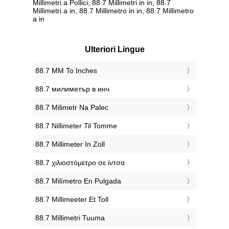
Millimetri a Pollici, 88.7 Millimetri in in, 88.7
Millimetri a in, 88.7 Millimetro in in, 88.7 Millimetro
a in
Ulteriori Lingue
‎88.7 MM To Inches
‎88.7 милиметър в инч
‎88.7 Milimetr Na Palec
‎88.7 Nillimeter Til Tomme
‎88.7 Millimeter In Zoll
‎88.7 χιλιοστόμετρο σε ίντσα
‎88.7 Milímetro En Pulgada
‎88.7 Millimeeter Et Toll
‎88.7 Millimetri Tuuma