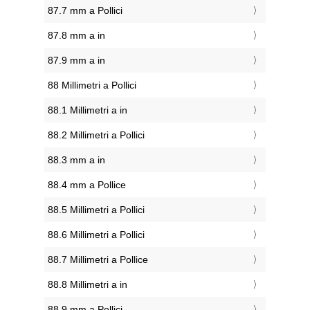
87.7 mm a Pollici
87.8 mm a in
87.9 mm a in
88 Millimetri a Pollici
88.1 Millimetri a in
88.2 Millimetri a Pollici
88.3 mm a in
88.4 mm a Pollice
88.5 Millimetri a Pollici
88.6 Millimetri a Pollici
88.7 Millimetri a Pollice
88.8 Millimetri a in
88.9 mm a Pollici