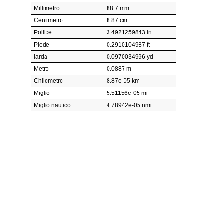
Millimetro
88.7 mm
Centimetro
8.87 cm
Pollice
3.4921259843 in
Piede
0.2910104987 ft
Iarda
0.0970034996 yd
Metro
0.0887 m
Chilometro
8.87e-05 km
Miglio
5.51156e-05 mi
Miglio nautico
4.78942e-05 nmi