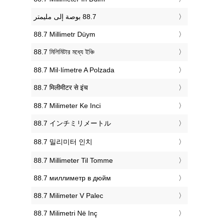
‎88.7 Millimetr Düym
‎88.7 মিলিমিটার মধ্যে ইঞ্চি
‎88.7 Mil·límetre A Polzada
‎88.7 मिलीमीटर से इंच
‎88.7 Milimeter Ke Inci
‎88.7 インチミリメートル
‎88.7 밀리미터 인치
‎88.7 Millimeter Til Tomme
‎88.7 миллиметр в дюйм
‎88.7 Milimeter V Palec
‎88.7 Milimetri Në Inç