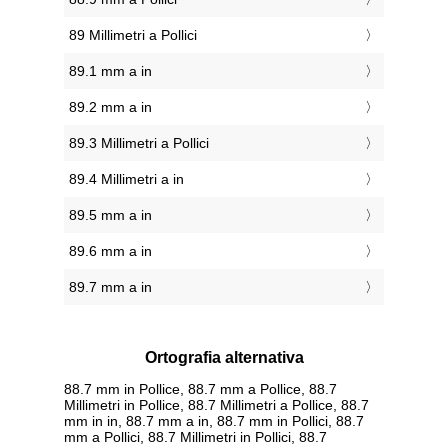
89 Millimetri a Pollici
89.1 mm a in
89.2 mm a in
89.3 Millimetri a Pollici
89.4 Millimetri a in
89.5 mm a in
89.6 mm a in
89.7 mm a in
Ortografia alternativa
88.7 mm in Pollice, 88.7 mm a Pollice, 88.7
Millimetri in Pollice, 88.7 Millimetri a Pollice, 88.7
mm in in, 88.7 mm a in, 88.7 mm in Pollici, 88.7
mm a Pollici, 88.7 Millimetri in Pollici, 88.7