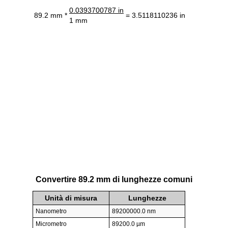
0.0393700787 in
89.2 mm *
= 3.5118110236 in
1 mm
Convertire 89.2 mm di lunghezze comuni
Unità di misura
Lunghezze
Nanometro
89200000.0 nm
Micrometro
89200.0 µm