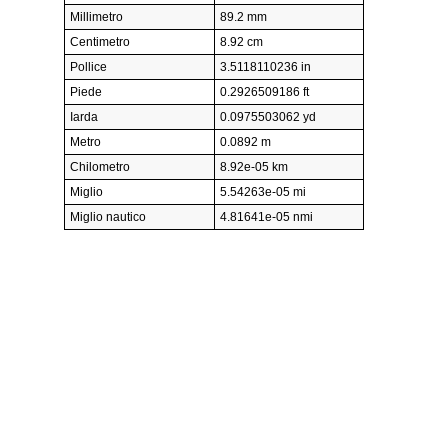
Millimetro
89.2 mm
Centimetro
8.92 cm
Pollice
3.5118110236 in
Piede
0.2926509186 ft
Iarda
0.0975503062 yd
Metro
0.0892 m
Chilometro
8.92e-05 km
Miglio
5.54263e-05 mi
Miglio nautico
4.81641e-05 nmi